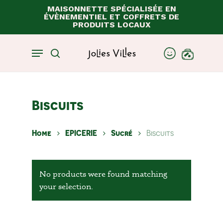
Skip
MAISONNETTE SPÉCIALISÉE EN
ÉVÈNEMENTIEL ET COFFRETS DE
to
Close
Panier
PRODUITS LOCAUX
Cart
main
content
Menu
account
search
Biscuits
Home
EPICERIE
Sucré
Biscuits
No products were found matching
your selection.