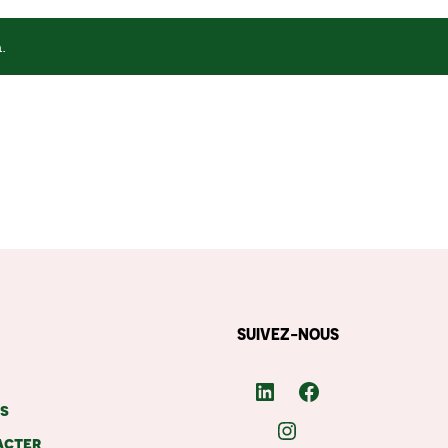
.
N
SUIVEZ-NOUS
LinkedIn
Facebook
rs
Instagram
acter