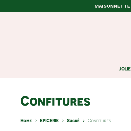
Skip
MAISONNETTE 
to
main
content
JOLIE
Confitures
Home
EPICERIE
Sucré
Confitures