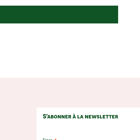
o products in the cart.
Acheter Des Produits
S'abonner à la newsletter