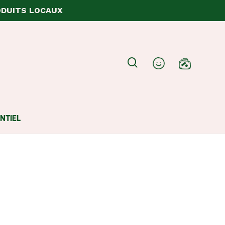
ODUITS LOCAUX
Close
search
account
Cart
NTIEL