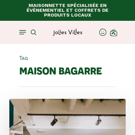
Skip
MAISONNETTE SPÉCIALISÉE EN
ÉVÈNEMENTIEL ET COFFRETS DE
to
Close
Panier
PRODUITS LOCAUX
Cart
main
content
Menu
account
search
Tag
maison bagarre