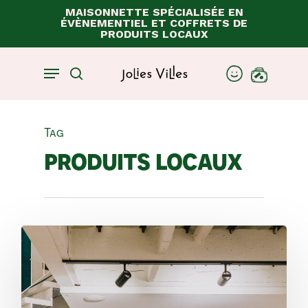
Skip
MAISONNETTE SPÉCIALISÉE EN
ÉVÈNEMENTIEL ET COFFRETS DE
to
Close
Panier
PRODUITS LOCAUX
Cart
main
content
Menu
account
search
Tag
produits locaux