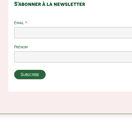
S'abonner à la newsletter
*
Email
Prénom
Subtotal:
0.00
€
View Cart
Checkout
© Jolies Villes | Voyages alternatifs