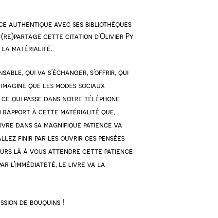
ce authentique avec ses bibliothèques
 (re)partage cette citation d’Olivier Py
 la matérialité.
sable, qui va s’échanger, s’offrir, qui
 imagine que les modes sociaux
t ce qui passe dans notre téléphone
un rapport à cette matérialité que,
 livre dans sa magnifique patience va
allez finir par les ouvrir ces pensées
jours là à vous attendre cette patience
r l’immédiateté, le livre va la
o products in the cart.
ssion de bouquins !
Acheter Des Produits