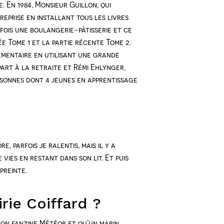
. En 1984, Monsieur Guillon, qui
treprise en installant tous les livres
efois une boulangerie-pâtisserie et ce
ée Tome 1 et la partie récente Tome 2.
lémentaire en utilisant une grande
 part à la retraite et Rémi Ehlynger,
ersonnes dont 4 jeunes en apprentissage
re, parfois je ralentis, mais il y a
 vies en restant dans son lit. Et puis
preinte.
rie Coiffard ?
on fanzine Météor et qu’un marin,