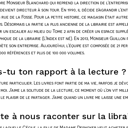
dre Monsieur Blanchard qui reprend la direction de l’entreprise
 devient directeur à son tour. En 1990, il décide d’agrandir l’en
rue de la Fosse. Pour la petite histoire, ce magasin était autr
s. Désormais la partie la plus ancienne de la librairie est appel
er un escalier au milieu du Tome 2 afin de créer un espace supp
phique de la librairie (L’Index est né). En 2013, Monsieur Guillon
hète son entreprise. Aujourd’hui, l’équipe est composée de 21 p
5000 références et plus de 100 000 volumes.
tu ton rapport à la lecture ?
cture particulier. Les livres font partie de ma vie, parfois je dévo
oi. J’aime la solitude de la lecture, ce moment où l’on vit mille
a le plaisir de le partager. J’aime quand un livre me laisse une em
e à nous raconter sur la librai
 laquelle Cécile, la fille de Madame Desnoyer veut acheter s