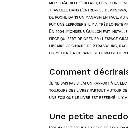
mort d’Achille Coiffard, c’est son gen
travaille dans l’entreprise depuis 1969,
de poche dans un magasin en face, au 8 
fut une léproserie il y a très longtemp
En 2004, Monsieur Guillon fait install
pièce qui sert de grenier : l’espace gra
libraire originaire de Strasbourg, rac
du métier. La librairie se compose de 7
Comment décrirais-
Je ne sais pas si j’ai un rapport à la le
toujours des livres partout autour de m
une fois que le livre est refermé, il y 
Une petite anecdot
Connaissez-vous la scène de Lola dans