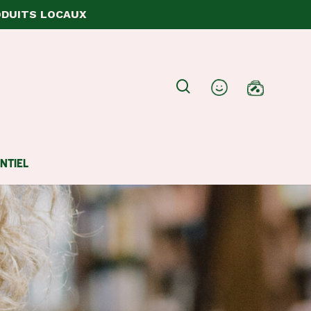
ODUITS LOCAUX
Close
search
account
Cart
NTIEL